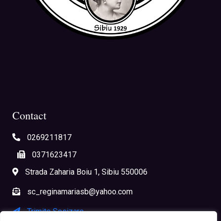
Contact
0269211817
0371623417
Strada Zaharia Boiu 1, Sibiu 550006
sc_reginamariasb@yahoo.com
Trimite Sesizare