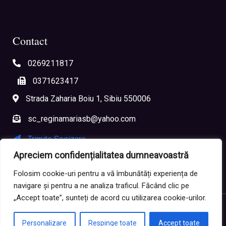
Contact
0269211817
0371623417
Strada Zaharia Boiu 1, Sibiu 550006
sc_reginamariasb@yahoo.com
Trimite Sesizare
Apreciem confidențialitatea dumneavoastră
Sesizare Anonimă
Folosim cookie-uri pentru a vă îmbunătăți experiența de
navigare și pentru a ne analiza traficul. Făcând clic pe
„Accept toate”, sunteți de acord cu utilizarea cookie-urilor.
Copyright ©
2026
Școala Gimnazială „Regina Maria” Sibiu
Personalizare
Respinge toate
Accept toate