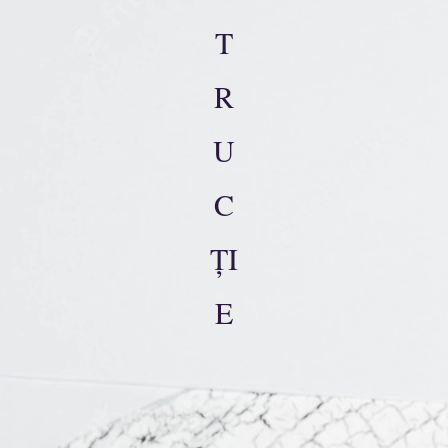
T
R
U
C
ȚI
E