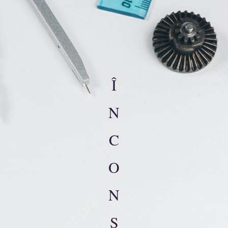
Î
N
C
O
N
S