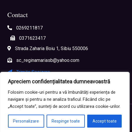
Contact
0269211817
0371623417
Strada Zaharia Boiu 1, Sibiu 550006
sc_reginamariasb@yahoo.com
Trimite Sesizare
Apreciem confidențialitatea dumneavoastră
Sesizare Anonimă
Folosim cookie-uri pentru a vă îmbunătăți experiența de
navigare și pentru a ne analiza traficul. Făcând clic pe
„Accept toate”, sunteți de acord cu utilizarea cookie-urilor.
Copyright ©
2026
Școala Gimnazială „Regina Maria” Sibiu
Personalizare
Respinge toate
Accept toate
Politica de confidențialitate