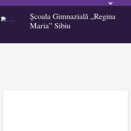
Școala Gimnazială „Regina
Maria” Sibiu