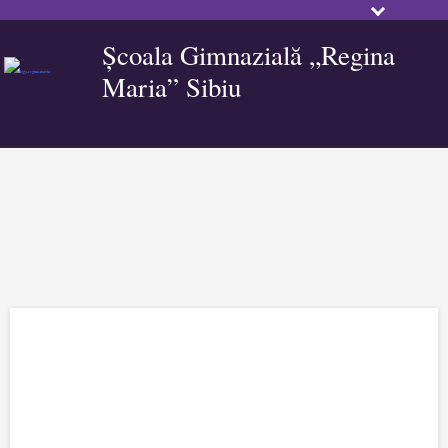
Școala Gimnazială „Regina
Maria” Sibiu