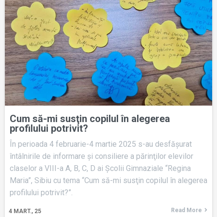
Cum să-mi susţin copilul în alegerea
profilului potrivit?
În perioada 4 februarie-4 martie 2025 s-au desfăşurat
întâlnirile de informare şi consiliere a părinţilor elevilor
claselor a VIII-a A, B, C, D ai Şcolii Gimnaziale “Regina
Maria”, Sibiu cu tema “Cum să-mi susţin copilul în alegerea
profilului potrivit?”.
Read More
4
MART., 25