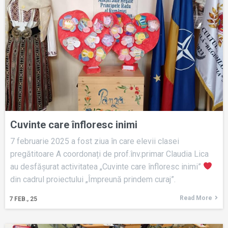
Cuvinte care înfloresc inimi
7 februarie 2025 a fost ziua în care elevii clasei
pregătitoare A coordonați de prof.înv.primar Claudia Lica
au desfășurat activitatea „Cuvinte care înfloresc inimi”
din cadrul proiectului „Împreună prindem curaj”.
Read More
7
FEB., 25