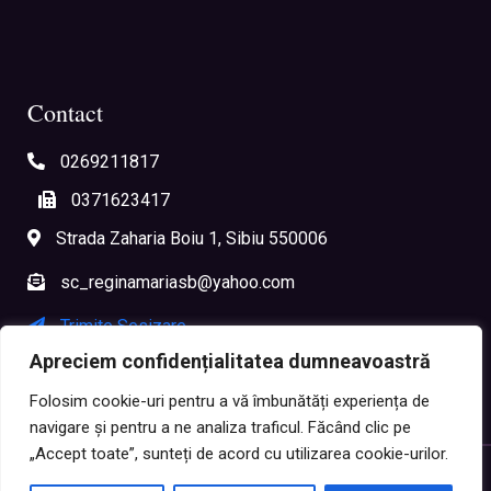
Contact
0269211817
0371623417
Strada Zaharia Boiu 1, Sibiu 550006
sc_reginamariasb@yahoo.com
Trimite Sesizare
Apreciem confidențialitatea dumneavoastră
Sesizare Anonimă
Folosim cookie-uri pentru a vă îmbunătăți experiența de
navigare și pentru a ne analiza traficul. Făcând clic pe
„Accept toate”, sunteți de acord cu utilizarea cookie-urilor.
Copyright ©
2026
Școala Gimnazială „Regina Maria” Sibiu