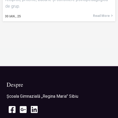
de grup.
Read More
30
IAN., 25
Despre
Şcoala Gimnazială „Regina Maria” Sibiu