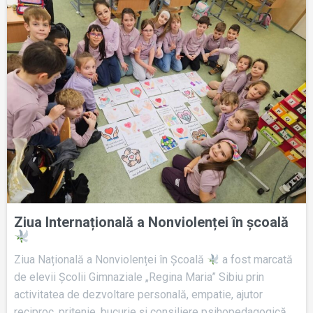
Ziua Internațională a Nonviolenței în şcoală
Ziua Națională a Nonviolenței în Școală
a fost marcată
de elevii Școlii Gimnaziale „Regina Maria” Sibiu prin
activitatea de dezvoltare personală, empatie, ajutor
reciproc, pritenie, bucurie și consiliere psihopedagogică