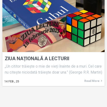
ZIUA NAȚIONALĂ A LECTURII
„Un cititor trăiește o mie de vieți înainte de a muri. Cel care
nu citește niciodată trăiește doar una.” (George R.R. Martin)
Read More
14
FEB., 25