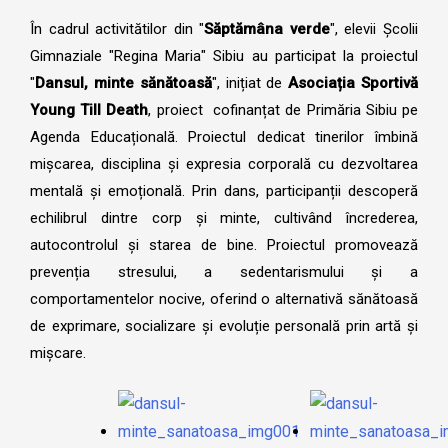
În cadrul activitătilor din "
Săptămâna verde
", elevii Școlii
Gimnaziale "Regina Maria" Sibiu au participat la proiectul
"
Dansul, minte sănătoasă
", inițiat de
Asociația Sportivă
Young Till Death
, proiect cofinanțat de Primăria Sibiu pe
Agenda Educațională. Proiectul dedicat tinerilor îmbină
mișcarea, disciplina și expresia corporală cu dezvoltarea
mentală și emoțională. Prin dans, participanții descoperă
echilibrul dintre corp și minte, cultivând încrederea,
autocontrolul și starea de bine. Proiectul promovează
prevenția stresului, a sedentarismului și a
comportamentelor nocive, oferind o alternativă sănătoasă
de exprimare, socializare și evoluție personală prin artă și
mișcare.