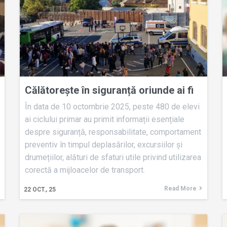
Călătorește în siguranță oriunde ai fi
În data de 10 octombrie 2025, peste 480 de elevi
ai ciclului primar au primit informații esențiale
despre siguranță, responsabilitate, comportament
preventiv în timpul deplasărilor, excursiilor și
drumețiilor, alături de sfaturi utile privind utilizarea
corectă a mijloacelor de transport.
Read More
22
OCT., 25