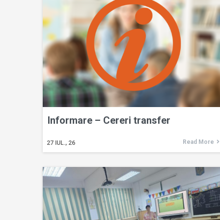
Informare – Cereri transfer
Read More
27
IUL., 26