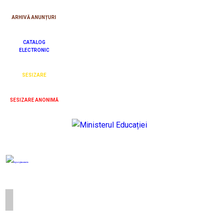
ARHIVĂ ANUNȚURI
CATALOG
ELECTRONIC
SESIZARE
SESIZARE ANONIMĂ
Școala Gimnazială „Regina Maria” Sibiu