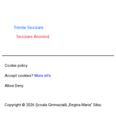
Strada Zaharia Boiu 1, Sibiu 550006
sc_reginamariasb@yahoo.com
Trimite Sesizare
Sesizare Anonimă
Cookie policy
Accept cookies?
More info
Allow
Deny
Copyright ©
2026
Școala Gimnazială „Regina Maria” Sibiu