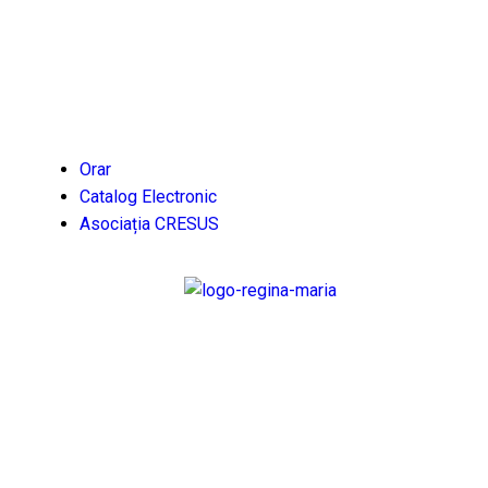
Despre
Şcoala Gimnazială „Regina Maria” Sibiu
Orar
Catalog Electronic
Asociația CRESUS
Contact
0269211817
0371623417